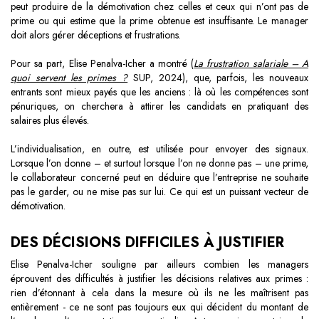
peut produire de la démotivation chez celles et ceux qui n’ont pas de
prime ou qui estime que la prime obtenue est insuffisante. Le manager
doit alors gérer déceptions et frustrations.
Pour sa part, Elise Penalva-Icher a montré (
La frustration salariale – A
quoi servent les primes ?
SUP, 2024), que, parfois, les nouveaux
entrants sont mieux payés que les anciens : là où les compétences sont
pénuriques, on cherchera à attirer les candidats en pratiquant des
salaires plus élevés.
L’individualisation, en outre, est utilisée pour envoyer des signaux.
Lorsque l’on donne – et surtout lorsque l’on ne donne pas – une prime,
le collaborateur concerné peut en déduire que l’entreprise ne souhaite
pas le garder, ou ne mise pas sur lui. Ce qui est un puissant vecteur de
démotivation.
DES DÉCISIONS DIFFICILES À JUSTIFIER
Elise Penalva-Icher souligne par ailleurs combien les managers
éprouvent des difficultés à justifier les décisions relatives aux primes :
rien d’étonnant à cela dans la mesure où ils ne les maîtrisent pas
entièrement - ce ne sont pas toujours eux qui décident du montant de