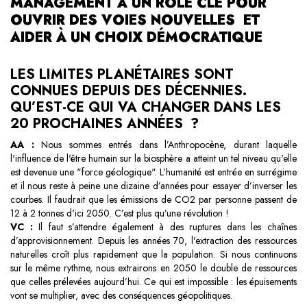
MANAGEMENT A UN RÔLE CLÉ POUR
OUVRIR DES VOIES NOUVELLES ET
AIDER À UN CHOIX DÉMOCRATIQUE
LES LIMITES PLANÉTAIRES SONT
CONNUES DEPUIS DES DÉCENNIES.
QU’EST-CE QUI VA CHANGER DANS LES
20 PROCHAINES ANNÉES ?
AA :
Nous sommes entrés dans l’Anthropocène, durant laquelle
l'influence de l'être humain sur la biosphère a atteint un tel niveau qu'elle
est devenue une "force géologique". L’humanité est entrée en surrégime
et il nous reste à peine une dizaine d’années pour essayer d’inverser les
courbes. Il faudrait que les émissions de CO2 par personne passent de
12 à 2 tonnes d'ici 2050. C’est plus qu’une révolution !
VC :
Il faut s’attendre également à des ruptures dans les chaînes
d’approvisionnement. Depuis les années 70, l'extraction des ressources
naturelles croît plus rapidement que la population. Si nous continuons
sur le même rythme, nous extrairons en 2050 le double de ressources
que celles prélevées aujourd’hui. Ce qui est impossible : les épuisements
vont se multiplier, avec des conséquences géopolitiques.