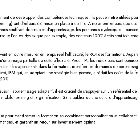
uement de développer des compétences techniques : ils peuvent être utilisés po
ing) ont d’ailleurs été mises en place à ce titre. A noter par ailleurs que ces m
nes souffrant de troubles d’apprentissage, les personnes dyslexiques… puissent
Lorsque l’on est dyslexique par exemple, des contenus 100% écrits sont totalemen
vent en outre mesurer en temps réel l’efficacité, le ROI des formations. Aupar
u’une image partielle de cette efficacité. Avec l’IA, les indicateurs sont beauco
retenir les apprenants dans la formation, identifier les domaines d’apprentissa
Ainsi, IBM qui, en adoptant une stratégie bien pensée, a réduit les coûts de l
 20%.
réussir l'apprentissage adaptatif, il est crucial de s'appuyer sur un référentie
le mobile learning et la gamification. Sans oublier qu’une culture d'apprentissa
nique pour transformer la formation en combinant personnalisation et collabor
mations, et garantit un retour sur investissement optimal.