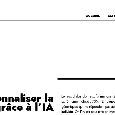
ACCUEIL
CAT
nnaliser la
Le taux d’abandon aux formations réa
extrêmement élevé : 70% ! En cause,
râce à l’IA
génériques qui ne répondent pas aux
individu. Or l'IA est peut-être en m