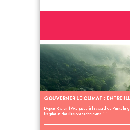
GOUVERNER LE CLIMAT : ENTRE IL
Depuis Rio en 1992 jusqu’à l’accord de Paris, la g
fragiles et des illusions technicienn [...]