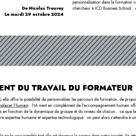
personnalisation dans la formation n
De Nicolas Treuvey
chercheur à ICD Business School..
Le mardi 29 octobre 2024
MENT DU TRAVAIL DU FORMATEUR
ù elle offre la possibilité de personnaliser les parcours de formation, de pro
mplacer l’humain
: l’IA vient en complément de l’accompagnement humain offer
rs en fonction de la dynamique de groupe et du niveau de chacun… ce que la m
e expertise humaine et expertise technologique : on peut alors s’attendre à 
t la seule voie possible tant elle est devenue la norme dans notre société. En att