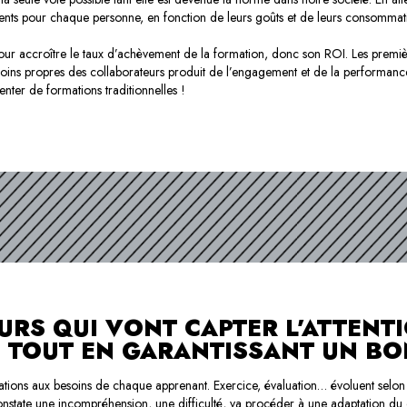
ents pour chaque personne, en fonction de leurs goûts et de leurs consommat
pour accroître le taux d’achèvement de la formation, donc son ROI. Les premièr
besoins propres des collaborateurs produit de l’engagement et de la performa
nter de formations traditionnelles !
URS QUI VONT CAPTER L’ATTENT
 TOUT EN GARANTISSANT UN BO
mations aux besoins de chaque apprenant. Exercice, évaluation… évoluent selon l
 constate une incompréhension, une difficulté, va procéder à une adaptation d