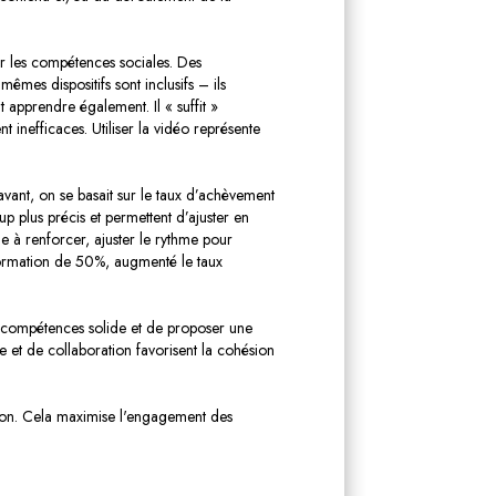
ur les compétences sociales. Des
êmes dispositifs sont inclusifs – ils
 apprendre également. Il « suffit »
t inefficaces. Utiliser la vidéo représente
avant, on se basait sur le taux d’achèvement
up plus précis et permettent d’ajuster en
ge à renforcer, ajuster le rythme pour
a formation de 50%, augmenté le taux
l de compétences solide et de proposer une
ge et de collaboration favorisent la cohésion
ation. Cela maximise l'engagement des