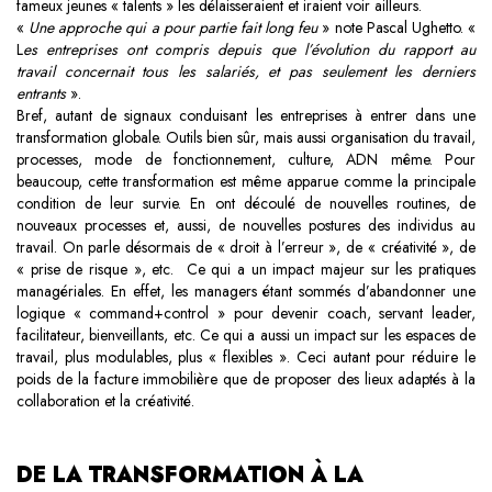
fameux jeunes « talents » les délaisseraient et iraient voir ailleurs.
«
Une approche qui a pour partie fait long feu
» note Pascal Ughetto. «
L
es entreprises ont compris depuis que l’évolution du rapport au
travail concernait tous les salariés, et pas seulement les derniers
entrants
».
Bref, autant de signaux conduisant les entreprises à entrer dans une
transformation globale. Outils bien sûr, mais aussi organisation du travail,
processes, mode de fonctionnement, culture, ADN même. Pour
beaucoup, cette transformation est même apparue comme la principale
condition de leur survie. En ont découlé de nouvelles routines, de
nouveaux processes et, aussi, de nouvelles postures des individus au
travail. On parle désormais de « droit à l’erreur », de « créativité », de
« prise de risque », etc.
Ce qui a un impact majeur sur les pratiques
managériales.
En effet, les managers étant sommés d’abandonner une
logique « command+control » pour devenir coach, servant leader,
facilitateur, bienveillants, etc. Ce qui a aussi un impact sur les espaces de
travail, plus modulables, plus « flexibles ». Ceci autant pour réduire le
poids de la facture immobilière que de proposer des lieux adaptés à la
collaboration et la créativité.
DE LA TRANSFORMATION À LA