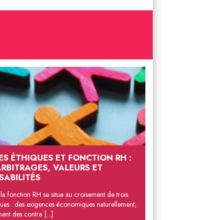
ES ÉTHIQUES ET FONCTION RH :
ARBITRAGES, VALEURS ET
SABILITÉS
e la fonction RH se situe au croisement de trois
ues : des exigences économiques naturellement,
nt des contra [...]