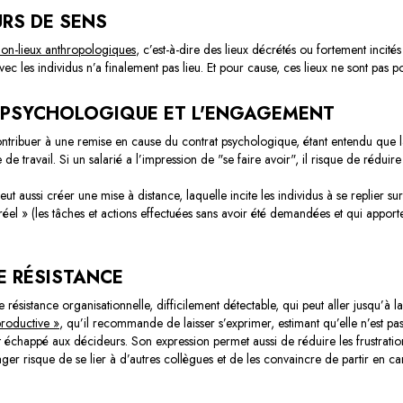
URS DE SENS
non-lieux anthropologiques
, c’est-à-dire des lieux décrétés ou fortement incité
vec les individus n’a finalement pas lieu. Et pour cause, ces lieux ne sont pas p
 PSYCHOLOGIQUE ET L'ENGAGEMENT
ntribuer à une remise en cause du contrat psychologique, étant entendu que l
de travail. Si un salarié a l’impression de "se faire avoir", il risque de réduir
t aussi créer une mise à distance, laquelle incite les individus à se replier sur 
 réel » (les tâches et actions effectuées sans avoir été demandées et qui apporte
E RÉSISTANCE
 résistance organisationnelle, difficilement détectable, qui peut aller jusqu’à 
productive »
, qu’il recommande de laisser s’exprimer, estimant qu’elle n’est pas
ait échappé aux décideurs. Son expression permet aussi de réduire les frustratio
ager risque de se lier à d’autres collègues et de les convaincre de partir en c