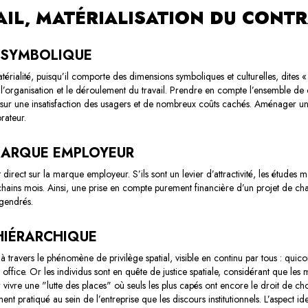
AIL, MATÉRIALISATION DU CONTR
T SYMBOLIQUE
érialité, puisqu’il comporte des dimensions symboliques et culturelles, dites « 
e l’organisation et le déroulement du travail. Prendre en compte l’ensemble de
sur une insatisfaction des usagers et de nombreux coûts cachés. Aménager un 
rateur.
 MARQUE EMPLOYEUR
direct sur la marque employeur. S’ils sont un levier d’attractivité, les études m
ochains mois. Ainsi, une prise en compte purement financière d’un projet de c
ngendrés.
HIÉRARCHIQUE
e à travers le phénomène de privilège spatial, visible en continu par tous : qu
x office. Or les individus sont en quête de justice spatiale, considérant que l
 vivre une "lutte des places"
où seuls les plus capés ont encore le droit de chois
 pratiqué au sein de l’entreprise que les discours institutionnels. L’aspect id