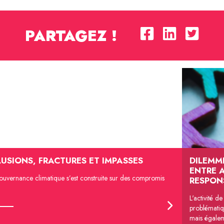
PARTAGEZ !
LUSIONS, FRACTURES ET IMPASSES
DILEMM
ENTRE 
ouvernance climatique s’est construite sur des compromis
RESPON
L'activité d
problématiq
mais égaleme