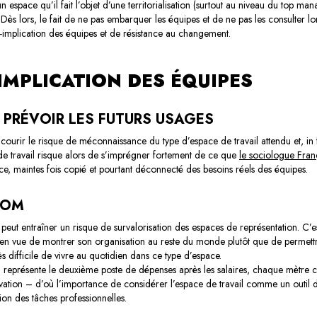
à un espace qu’il fait l’objet d’une territorialisation (surtout au niveau du top 
 Dès lors, le fait de ne pas embarquer les équipes et de ne pas les consulter 
n-implication des équipes et de résistance au changement.
IMPLICATION DES ÉQUIPES
, PRÉVOIR LES FUTURS USAGES
 courir le risque de méconnaissance du type d’espace de travail attendu et, in
 de travail risque alors de s’imprégner fortement de ce que
le sociologue Franç
pace, maintes fois copié et pourtant déconnecté des besoins réels des équipes.
OOM
 peut entraîner un risque de survalorisation des espaces de représentation. C’
 vue de montrer son organisation au reste du monde plutôt que de permettre au
rès difficile de vivre au quotidien dans ce type d’espace.
l représente le deuxième poste de dépenses après les salaires, chaque mètre ca
vation – d’où l’importance de considérer l’espace de travail comme un outil de t
tion des tâches professionnelles.