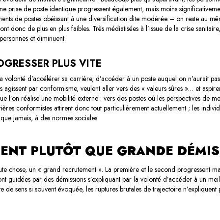
une prise de poste identique progressent également, mais moins significativeme
ments de postes obéissant à une diversification dite modérée – on reste au 
nt donc de plus en plus faibles. Très médiatisées à l’issue de la crise sanitaire
personnes et diminuent.
OGRESSER PLUS VITE
la volonté d’accélérer sa carrière, d’accéder à un poste auquel on n’aurait pas 
dus agissent par conformisme, veulent aller vers des « valeurs sûres »… et aspi
ue l’on réalise une mobilité externe
: vers des postes où les perspectives de m
rrières conformistes attirent donc tout particulièrement actuellement ; les indivi
us que jamais, à des normes sociales.
ENT PLUTÔT QUE GRANDE DÉMIS
ute chose, un « grand recrutement ». La première et le second progressent ma
sont guidées par des démissions s’expliquant par la volonté d’accéder à un meil
de sens si souvent évoquée, les ruptures brutales de trajectoire n’expliquent p