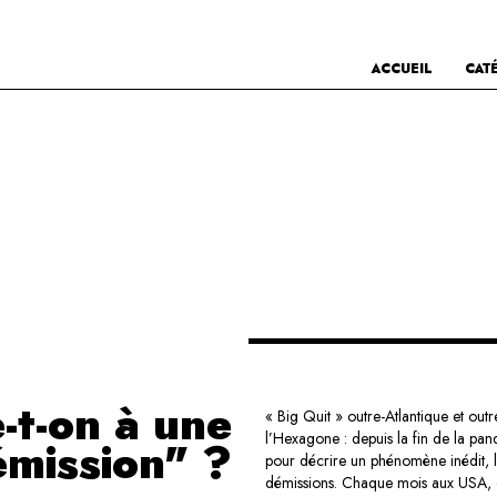
ACCUEIL
CAT
-t-on à une
« Big Quit » outre-Atlantique et o
l’Hexagone : depuis la fin de la pa
mission" ?
pour décrire un phénomène inédit, 
démissions. Chaque mois aux USA, qu