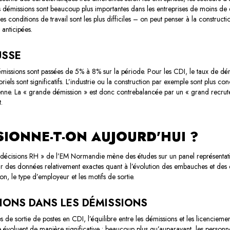
les démissions sont beaucoup plus importantes dans les entreprises de moins de
 les conditions de travail sont les plus difficiles – on peut penser à la construc
 anticipées.
USSE
missions sont passées de 5% à 8% sur la période. Pour les CDI, le taux de d
riels sont significatifs. L’industrie ou la construction par exemple sont plus c
nne. La « grande démission » est donc contrebalancée par un « grand recrute
.
IONNE-T-ON AUJOURD'HUI ?
t décisions RH » de l’EM Normandie
mène des études sur un panel représenta
 des données relativement exactes quant à l’évolution des embauches et des dém
n, le type d’employeur et les motifs de sortie.
IONS DANS LES DÉMISSIONS
 de sortie de postes en CDI, l’équilibre entre les démissions et les licenciem
 évoluent de manière significative : beaucoup plus qu’auparavant, les personn