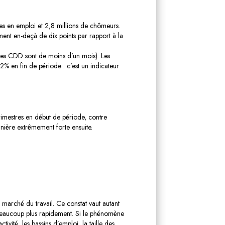
nes en emploi et 2,8 millions de chômeurs.
ment en-deçà de dix points par rapport à la
des CDD sont de moins d’un mois). Les
en fin de période : c’est un indicateur
imestres en début de période, contre
anière extrêmement forte ensuite.
e marché du travail. Ce constat vaut autant
s beaucoup plus rapidement. Si le phénomène
tivité, les bassins d’emploi, la taille des