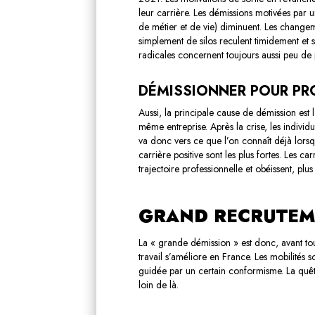
leur carrière. Les démissions motivées par 
de métier et de vie) diminuent. Les change
simplement de silos reculent timidement et so
radicales concernent toujours aussi peu de 
DÉMISSIONNER POUR PR
Aussi, la principale cause de démission est 
même entreprise. Après la crise, les indivi
va donc vers ce que l’on connaît déjà lorsq
carrière positive sont les plus fortes. Les ca
trajectoire professionnelle et obéissent, pl
GRAND RECRUTEM
La « grande démission » est donc, avant to
travail s’améliore en France. Les mobilités 
guidée par un certain conformisme. La quête 
loin de là.