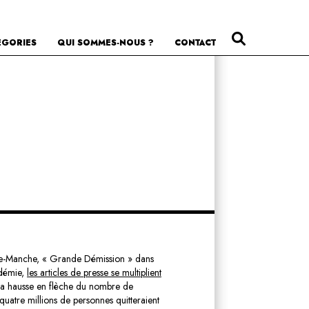
ÉGORIES
QUI SOMMES-NOUS ?
CONTACT
utre-Manche, « Grande Démission » dans
ndémie,
les articles de presse se multiplient
la hausse en flèche du nombre de
atre millions de personnes quitteraient