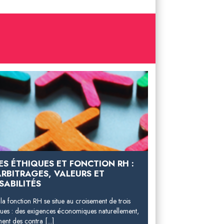
ES ÉTHIQUES ET FONCTION RH :
ARBITRAGES, VALEURS ET
SABILITÉS
e la fonction RH se situe au croisement de trois
ues : des exigences économiques naturellement,
nt des contra [...]