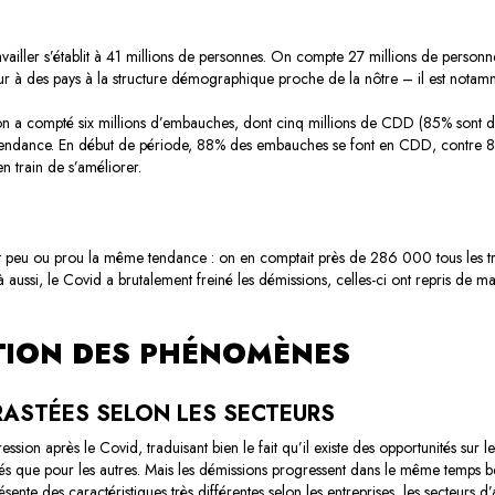
availler s’établit à 41 millions de personnes. On compte 27 millions de person
ur à des pays à la structure démographique proche de la nôtre – il est notam
 on a compté six millions d’embauches, dont cinq millions de CDD (85% sont 
ndance. En début de période, 88% des embauches se font en CDD, contre 82% 
n train de s’améliorer.
nt peu ou prou la même tendance : on en comptait près de 286 000 tous les tr
aussi, le Covid a brutalement freiné les démissions, celles-ci ont repris de m
TION DES PHÉNOMÈNES
ASTÉES SELON LES SECTEURS
sion après le Covid, traduisant bien le fait qu’il existe des opportunités sur l
ariés que pour les autres. Mais les démissions progressent dans le même temp
sente des caractéristiques très différentes selon les entreprises, les secteurs d’ac