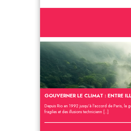
GOUVERNER LE CLIMAT : ENTRE IL
Depuis Rio en 1992 jusqu’à l’accord de Paris, la g
fragiles et des illusions technicienn [...]