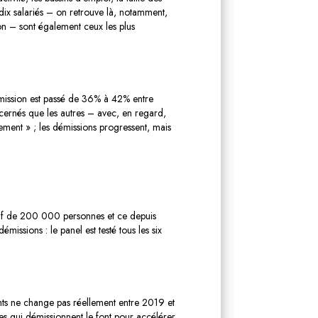
 dix salariés – on retrouve là, notamment,
tion – sont également ceux les plus
émission est passé de 36% à 42% entre
oncernés que les autres – avec, en regard,
ment » ; les démissions progressent, mais
tif de 200 000 personnes et ce depuis
issions : le panel est testé tous les six
ents ne change pas réellement entre 2019 et
es qui démissionnent le font pour accélérer