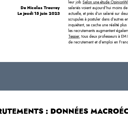
leur job.
Selon une étude OpinionWa
De Nicolas Treuvey
salariés voient aujourd’hui moins de 
Le jeudi 15 juin 2023
actuelle, et près d’un salarié sur d
scrupules à postuler dans d’autres ent
inquiétant, se cache une réalité plus
les recrutements augmentent égalem
Tessier
, tous deux professeurs à EM 
de recrutement et d’emploi en Franc
CRUTEMENTS : DONNÉES MACRO