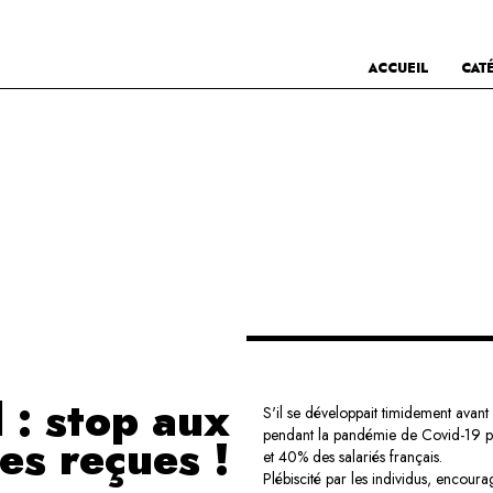
ACCUEIL
CAT
l : stop aux
S'il se développait timidement avant
pendant la pandémie de Covid-19 p
es reçues !
et 40% des salariés français.
Plébiscité par les individus, encour