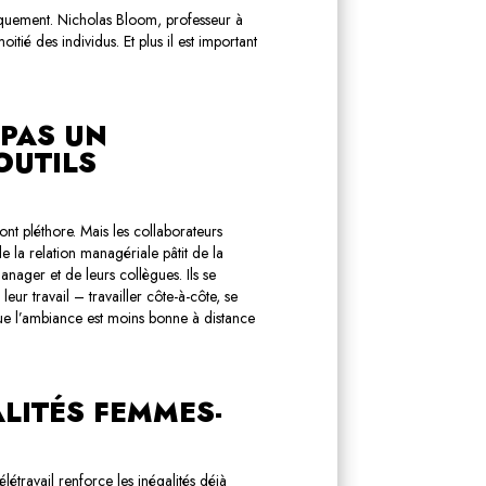
atiquement. Nicholas Bloom, professeur à
tié des individus. Et plus il est important
 PAS UN
OUTILS
nt pléthore. Mais les collaborateurs
 la relation managériale pâtit de la
anager et de leurs collègues. Ils se
eur travail – travailler côte-à-côte, se
 que l’ambiance est moins bonne à distance
ALITÉS FEMMES-
télétravail renforce
les inégalités
déjà