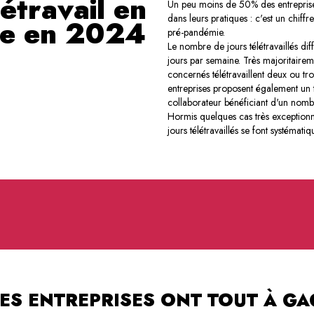
létravail en
Un peu moins de 50% des entreprises 
dans leurs pratiques : c'est un chiff
ce en 2024
pré-pandémie.
Le nombre de jours télétravaillés dif
jours par semaine. Très majoritairem
concernés télétravaillent deux ou tr
entreprises proposent également un t
collaborateur bénéficiant d'un nombr
Hormis quelques cas très exceptionnel
jours télétravaillés se font systéma
 LES ENTREPRISES ONT TOUT À G