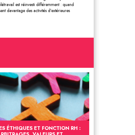
létravail est réinvesti différemment : quand
sent davantage des activités d’extérieures
ES ÉTHIQUES ET FONCTION RH :
ARBITRAGES, VALEURS ET