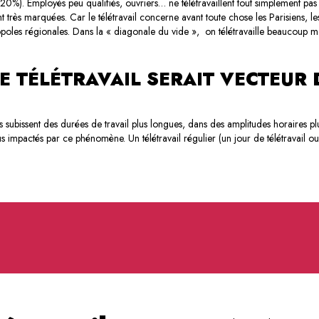
20%). Employés peu qualifiés, ouvriers… ne télétravaillent tout simplement pas 
nt très marquées
. Car le télétravail concerne avant toute chose les Parisiens, 
poles régionales. Dans la « diagonale du vide », on télétravaille beaucoup moi
LE TÉLÉTRAVAIL SERAIT VECTEUR D
rs subissent des durées de travail plus longues, dans des amplitudes horaires plu
us impactés par ce phénomène. Un télétravail régulier (un jour de télétravail 