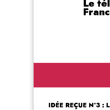
Le té
Fran
IDÉE REÇUE N°3 :