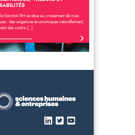
SABILITÉS
e la fonction RH se situe au croisement de trois
ues : des exigences économiques naturellement,
nt des contra [...]