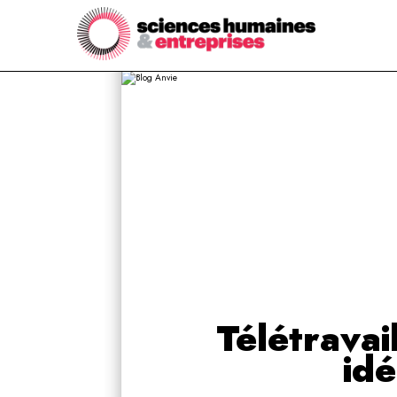
Télétravai
idé