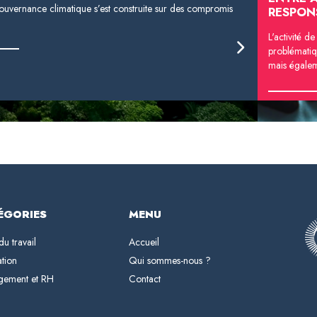
ouvernance climatique s’est construite sur des compromis
RESPON
L'activité d
problématiq
mais égaleme
ÉGORIES
MENU
du travail
Accueil
ation
Qui sommes-nous ?
gement et RH
Contact