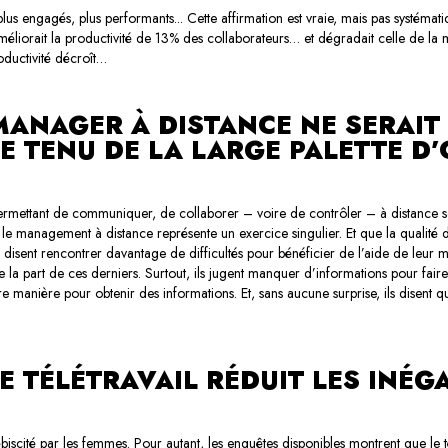
 plus engagés, plus performants... Cette affirmation est vraie, mais pas systém
méliorait la productivité de 13% des collaborateurs… et dégradait celle de la moi
oductivité décroît…
 MANAGER À DISTANCE NE SERAIT
 TENU DE LA LARGE PALETTE D’
permettant de communiquer, de collaborer – voire de contrôler – à distance so
 management à distance représente un exercice singulier. Et que la qualité de
e disent rencontrer davantage de difficultés pour bénéficier de l’aide de leur m
la part de ces derniers. Surtout, ils jugent manquer d’informations pour faire l
re manière pour obtenir des informations. Et, sans aucune surprise, ils disent
 LE TÉLÉTRAVAIL RÉDUIT LES INÉG
lébiscité par les femmes. Pour autant, les enquêtes disponibles montrent que le 